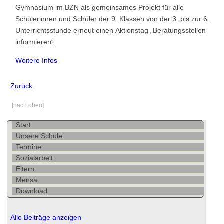
Mensa
Gymnasium im BZN als gemeinsames Projekt für alle
Schülerinnen und Schüler der 9. Klassen von der 3. bis zur 6.
Download
Unterrichtsstunde erneut einen Aktionstag „Beratungsstellen
informieren“.
Weitere Infos
Zurück
[nach oben]
Navigation
Start
überspringen
Unsere Schule
Termine
Sozialarbeit
Eltern
Mensa
Download
Alle Beiträge anzeigen