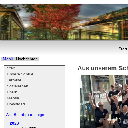
Navigation
Start
Menü
Nachrichten
überspringen
Aus unserem Sch
Navigation
Start
überspringen
Unsere Schule
Termine
Sozialarbeit
Eltern
Mensa
Download
Alle Beiträge anzeigen
2026