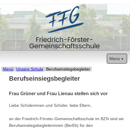
Menü
Navigation
Start
Menü
Unsere Schule
Berufseinstiegsbegleiter
Berufseinsiegsbegleiter
überspringen
Unsere Schule
Frau Grüner und Frau Lienau stellen sich vor
Termine
Liebe Schülerinnen und Schüler, liebe Eltern,
Sozialarbeit
an der Friedrich-Förster-Gemeinschaftsschule im BZN sind wir
Eltern
Berufseinstiegsbegleiterinnen (BerEb) für den