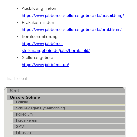
Ausbildung finden:
https://www.jobbörse-stellenangebote.de/ausbildung/
Praktikum finden:
https://www.jobbörse-stellenangebote.de/praktikum/
Berufsorientierung:
https://www.jobbörse-
stellenangebote.de/jobs/berufsfeld/
Stellenangebote:
https://www.jobbörse.de/
[nach oben]
Navigation
Start
überspringen
Unsere Schule
Leitbild
Schule gegen Cybermobbing
Kollegium
Förderverein
SMV
Inklusion